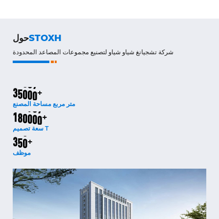
STOXH
حول
شركة تشجيانغ شياو شياو لتصنيع مجموعات المصاعد المحدودة
3
5
0
0
0
+
متر مربع مساحة المصنع
1
8
0
0
0
0
+
سعة تصميم T
3
5
0
+
موظف