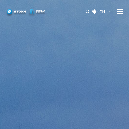
EN

