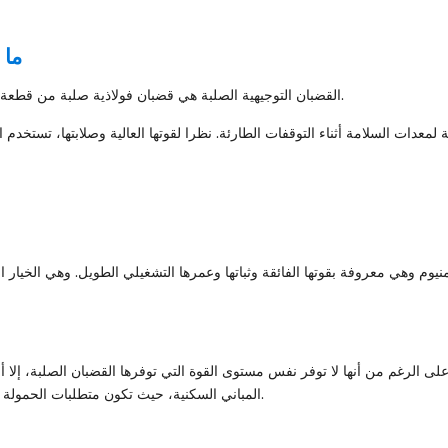
ما 
القضبان التوجيهية الصلبة هي قضبان فولاذية صلبة من قطعة واحدة توجه وتثبت الحركة الرأسية لعربة المصعد والوزن المعازن.
دات السلامة أثناء التوقفات الطارئة. نظرا لقوتها العالية وصلابتها، تستخدم ا
نيوم وهي معروفة بقوتها الفائقة وثباتها وعمرها التشغيلي الطويل. وهي الخيار 
ى الرغم من أنها لا توفر نفس مستوى القوة التي توفرها القضبان الصلبة، إلا 
المباني السكنية، حيث تكون متطلبات الحمولة أقل. ومع ذلك، فإن متوسط عمرها الافتراضي عادةً ما يكون أقصر.