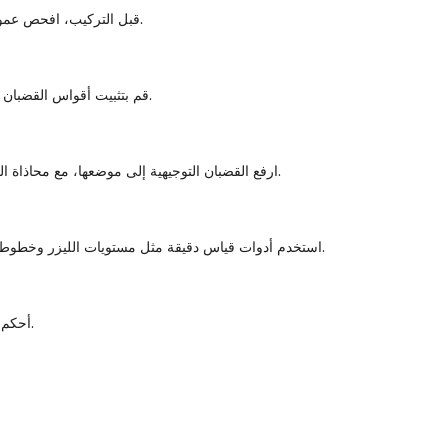
قبل التركيب، افحص عمود المصعد بدقة للتأكد من نظافته وسلامة هيكله. ضع علامة على خطوط مرجعية رأسية دقيقة على جدران العمود لضمان دقة وضع قضبان التوجيه.
قم بتثبيت أقواس القضبان أو الدعامات بإحكام على جدران العمود على فترات زمنية محددة، باتباع المواصفات الهندسية. تثبت هذه الأقواس قضبان التوجيه بإحكام في مكانها.
ارفع القضبان التوجيهية إلى موضعها، مع محاذاة القضبان بعناية مع الخطوط المرجعية المحددة. قم بتوصيل القضبان بالأقواس باستخدام مشابك أو مسامير القضبان، مع ضمان إحكام وثبات القضبان.
استخدم أدوات قياس دقيقة مثل مستويات الليزر وخطوط الشاقول للتحقق من أن القضبان عمودية ومتوازية تمامًا. قم بإجراء أي تعديلات ضرورية لتجنب اختلال المحاذاة الذي قد يؤثر على تشغيل المصعد.
أحكم ربط جميع أدوات التثبيت بعزم الدوران الموصى به وقم بإجراء فحص شامل للتأكد من أن القضبان مثبتة بإحكام وثابتة وتفي بجميع معايير السلامة.