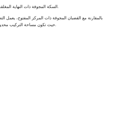
السكة المجوفة ذات النهاية المغلقة هي نوع من سكك توجيه المصاعد التي تتميز بهيكل داخلي مجوف ولكن بنهايات مغلقة أو مقواة، مما يوفر توازناً بين تقليل الوزن والقوة الهيكلية.
بالمقارنة مع القضبان المجوفة ذات المركز المفتوح، يعمل التص
القضبان عادةً في أنظمة المصاعد متوسطة الارتفاع أو أنظمة المصاعد التي لا تحتوي على غرفة ماكينات (MRL)، حيث تكون مساحة التركيب محدودة ويكون الوزن المنخفض مفيداً.