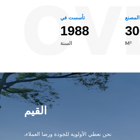
المصنع
تأسست في
1
9
8
8
3
0
M²
السنة
القيم
نحن نعطي الأولوية للجودة ورضا العملاء،