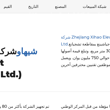
شبكة المبيعات
المصنع
التاريخ
القيم
ل الإعلام
الحالة العالمية
المنتجات
نبذة عنا
شركة Zhejiang Xihao Elevator Elevator Set Manufacturing Co.,
 الرئيسي في جياشينغ بمقاطعة تشجيانغ
Ltd.
شيهاو
شركة
بالصين. وتشغل الشركة مساحة إجمالية تبلغ حوالي 30,000 متر مربع، وتبلغ قيمة أصولها
الإجمالية 150 مليون يوان وإيرادات مبيعاتها السنوية حوالي 750 مليون يوان. ويعمل
Ltd.)
ا مؤهلة من قبل المركز الوطني
تم