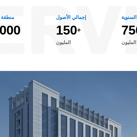
السنوية
إجمالي الأصول
منطقة 
0
0
0
1
5
0
7
5
+
المليون
المليون