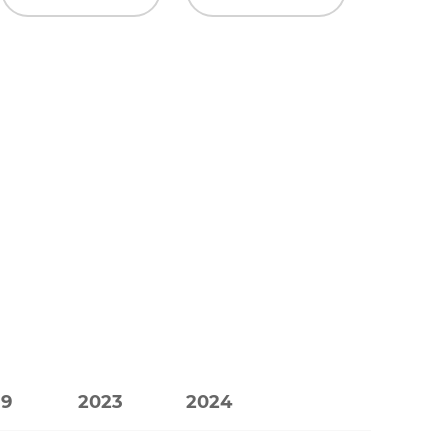
كن موردًا لم
كن من
19
2023
2024