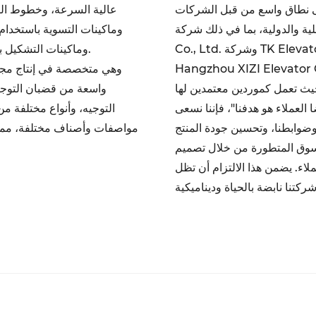
على نطاق واسع من قبل الشركات
عالية السرعة، وخطوط التجم
ية، بما في ذلك شركة Schindler Elevator
وماكينات التسوية باستخدام 
Co., Ltd. وشركة TK Elevator Co., Ltd. وشركة Otis Elevator Co., Ltd. وشركة
وماكينات التشكيل بالدرفلة، والمكابس الهيدروليكية التي تزن 315 طناً، وغيرها.
Hangzhou XIZI . وشركة HYUNDAI Elevator Co., Ltd..
واسعة من قضبان التوجيه
العملاء هو هدفنا"، فإننا نسعى
وضوابطنا، وتحسين جودة المنتج
مواصفات وأصناف مختلفة، مما 
لسوق المتطورة من خلال تصميم
ملاء. يضمن هذا الالتزام أن تظل