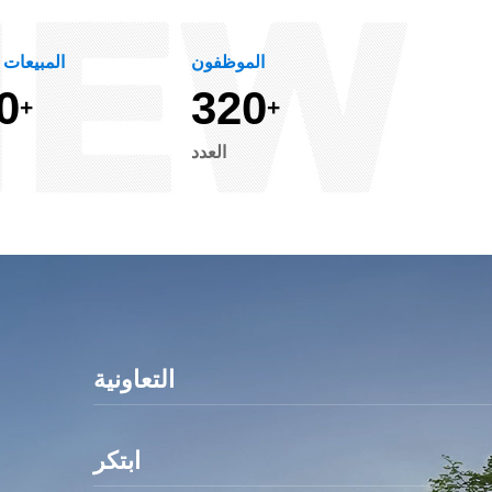
الموظفون
المبيعات 
0
3
2
0
+
+
العدد
التعاونية
ابتكر