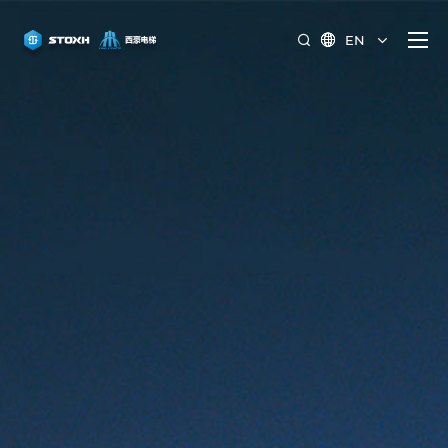
EN

