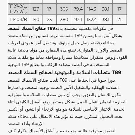
T127-2/ب
127
17
305
79.4
114.3
38.1
17
T127-2/ب
T140-1/B
140
25
380
92.1
152.4
38.1
21
هي مكونات مفصلية مصممة بدقة
صفائح السمك المصعد T89
مصممة لربط قسمين من سكة مصعد T89 بشكل آمن، مما يضمن
محاذاة دقيقة، ونقل حمل موثوق، وتشغيل آمن عمودي لعربات
المصعد والأوزان المتوازنة. تصنع هذه الصفائح من مواد معدنية عالية
القوة، وتوفر استقرارا ميكانيكيا ممتازا ومتوافقة تماما مع ملفات سكة
التوجيه T89 المستخدمة في أنظمة مصاعد الركاب والبضائع.
متطلبات السلامة والموثوقية لصفائح السمك المصعد T89
تلعب صفائح الأسماك المصعد T89 دورا حيويا في الحفاظ على
السلامة الهيكلية والتشغيل الآمن لأنظمة توجيه المصعد. وباعتبارها
مكون للاتصال والتعزيز، يجب أن تلبي متطلبات السلامة والموثوقية
الصارمة لضمان انتقال الحمل بشكل مستقر ومنع الفشل الكارثي أثناء
الخدمة. الاعتبار الأساسي للسلامة هو منع الارتخاء أو التشوه أو الكسر
تحت التحميل المتكرر، حيث قد تؤثر هذه الأعطال على محاذاة سكة
الإرشاد وأداء المصعد.
لتحقيق موثوقية عالية، يجب تصميم أطباق الأسماك بتكرار كاف