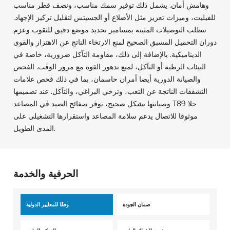
وهامش أمان. يشمل ذلك توفير سمك مناسب، ونصف قطر مناسب
للفيليت، وميزات تعزيز مثل الأضلاع أو الجسيتس لتقليل تركيز الإجهاد.
تتطلب التوصيلات المثبتة بمسامير تحديد موضع دقيق للثقوب وعزم
دوران التحميل المسبق الصحيح لمنع الارتخاء الناتج عن الاهتزاز والقوى
الديناميكية. بالإضافة إلى ذلك، مقاومة التآكل ضرورية، خاصة في
البيئات الرطبة أو التآكل، لمنع تدهور القوة مع مرور الوقت. الفحص
والصيانة الدورية أيضا أمران حاسمان، بما في ذلك فحص علامات
التشققات الناتجة عن التعب، وترخي البراغي، والتآكل. عند تصميمها
وصيانتها بشكل صحيح، توفر صفائح الصيد في المصاعد T89 حلا
موثوقا للاتصال يدعم سلامة المصاعد واستقرارها التشغيلي على
المدى الطويل.
الحرفية والخدمة
ضمان الجودة
وفقًا للمعايير الدولية