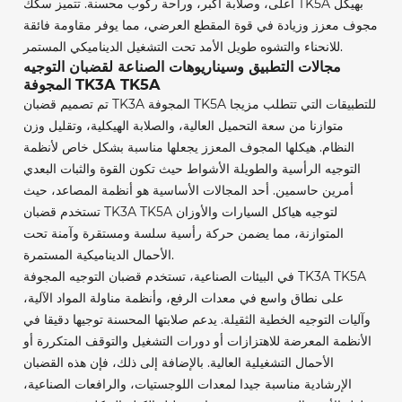
أعلى، وصلابة أكبر، وراحة ركوب محسنة. تتميز سكك TK5A بهيكل
مجوف معزز وزيادة في قوة المقطع العرضي، مما يوفر مقاومة فائقة
للانحناء والتشوه طويل الأمد تحت التشغيل الديناميكي المستمر.
مجالات التطبيق وسيناريوهات الصناعة لقضبان التوجيه
المجوفة TK3A TK5A
تم تصميم قضبان TK3A المجوفة TK5A للتطبيقات التي تتطلب مزيجا
متوازنا من سعة التحميل العالية، والصلابة الهيكلية، وتقليل وزن
النظام. هيكلها المجوف المعزز يجعلها مناسبة بشكل خاص لأنظمة
التوجيه الرأسية والطويلة الأشواط حيث تكون القوة والثبات البعدي
أمرين حاسمين. أحد المجالات الأساسية هو أنظمة المصاعد، حيث
تستخدم قضبان TK3A TK5A لتوجيه هياكل السيارات والأوزان
المتوازنة، مما يضمن حركة رأسية سلسة ومستقرة وآمنة تحت
الأحمال الديناميكية المستمرة.
في البيئات الصناعية، تستخدم قضبان التوجيه المجوفة TK3A TK5A
على نطاق واسع في معدات الرفع، وأنظمة مناولة المواد الآلية،
وآليات التوجيه الخطية الثقيلة. يدعم صلابتها المحسنة توجيها دقيقا في
الأنظمة المعرضة للاهتزازات أو دورات التشغيل والتوقف المتكررة أو
الأحمال التشغيلية العالية. بالإضافة إلى ذلك، فإن هذه القضبان
الإرشادية مناسبة جيدا لمعدات اللوجستيات، والرافعات الصناعية،