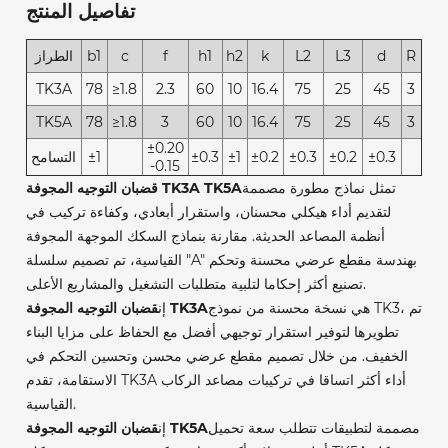
تفاصيل المنتج
R
d
L3
L2
k
h2
h1
f
c
b1
الطراز
TK3A
78
≥1.8
2.3
60
10
16.4
75
25
45
3
TK5A
78
≥1.8
3
60
10
16.4
75
25
45
3
±0.20
±0.3
±0.2
±0.3
±0.2
±1
±0.3
±1
التسامح
-0.15
تمثل نماذج مطورة مصممة
قضبان التوجيه المجوفة TK3A TK5A
لتقديم أداء هيكلي محسنان، واستقرار أبعادي، وكفاءة تركيب في
أنظمة المصاعد الحديثة. مقارنة بنماذج السكك الموجهة المجوفة
القياسية، تم تصميم سلسلة "A" بهندسة مقطع عرضي محسنة وتحكم
تصنيع أكثر إحكاما لتلبية متطلبات التشغيل والمشاريع الأعلى.
هي نسخة محسنة من نموذج TK3، تم
قضبان التوجيه المجوفة TK3A
إن
تطويرها لتوفير استقرار توجيهي أفضل مع الحفاظ على مزايا البناء
الخفيف. من خلال تصميم مقطع عرضي محسن وتحسين التحكم في
الاستقامة، تقدم TK3A أداء أكثر اتساقا في تركيبات مصاعد الركاب
القياسية.
مصممة لتطبيقات تتطلب سعة تحميل
قضبان التوجيه المجوفة TK5A
إن