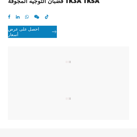
قضبان التوجيه المجوفة TK3A TK5A

احصل على عرض

أسعار