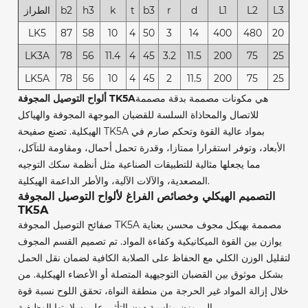
L3
L2
L1
d
r
b3
t
k
h3
b2
الطراز
LK5
87
58
10
4
50
3
14
400
480
20
LK3A
78
56
11.4
4
45
3.2
11.5
200
75
25
LK5A
78
56
10
4
45
2
11.5
200
75
25
هي مكونات مصممة بدقة مصممة
ألواح التوصيل المجوفة TK5A
للاتصال والمحاذاة السلسة للقضبان الموجهة المجوفة والهياكل
الهيكلية. تصنع صفيحة TK5A بمواد عالية القوة وتحكم صارم في
الأبعاد، وتوفر استقرارا ممتازا، وقدرة تحمل أحمال، ومقاومة للتآكل،
مما يجعلها مثالية للتطبيقات الصناعية مثل أنظمة سكك التوجيه
المصعدية، والآلات الآلية، والأطر الداعمة الهيكلية.
التصميم الهيكلي وخصائص الفراغ لألواح التوصيل المجوفة
TK5A
صفائح التوصيل المجوفة TK5A مصممة بهيكل مجوف محسن بعناية
يوازن بين القوة الميكانيكية وكفاءة المواد. تم تصميم القسم المجوف
لتقليل الوزن الكلي مع الحفاظ على الصلابة الكافية لضمان نقل الحمل
بشكل موثوق بين القضبان التوجيهية المتصلة أو الأعضاء الهيكلية. من
خلال إزالة المواد غير الحرجة من منطقة النواة، تحقق اللوح نسبة قوة
إلى وزن مناسبة دون التأثير على سلامتها الوظيفية.