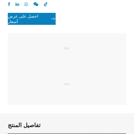

احصل على عرض

أسعار
تفاصيل المنتج