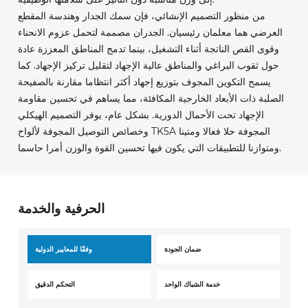
من منظور التصميم الإنشائي، فإن سمك الجدار وهندسة المقطع
العرضي هما معلمان رئيسيان. الجدران مصممة لتحمل عزوم الانحناء
وقوى القص الناتجة أثناء التشغيل، بينما تدمج المناطق المعززة عادة
حول ثقوب البراغي والمناطق عالية الإجهاد لتقليل تركيز الإجهاد. كما
يسمح التكوين المجوف بتوزيع إجهاد أكثر انتظاما مقارنة بالصفيحة
الصلبة ذات الأبعاد الخارجية المكافئة، مما يساهم في تحسين مقاومة
الإجهاد تحت الأحمال الدورية. بشكل عام، يوفر التصميم الهيكلي
وخصائص التوصيل المجوفة لألواح TK5A المجوفة حلا فعالا ومتينا
ومتوازنا للتطبيقات التي يكون فيها تحسين القوة والوزن أمرا حاسما.
الحرفية والخدمة
ضمان الجودة
وفقًا للمعايير الدولية
خدمة الشباك الواحد
التحكم الدقيق